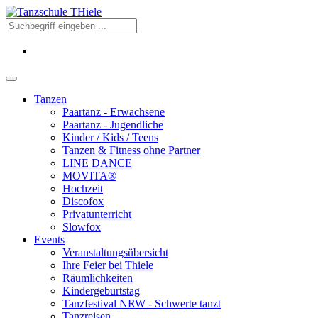
Tanzen
Paartanz - Erwachsene
Paartanz - Jugendliche
Kinder / Kids / Teens
Tanzen & Fitness ohne Partner
LINE DANCE
MOVITA®
Hochzeit
Discofox
Privatunterricht
Slowfox
Events
Veranstaltungsübersicht
Ihre Feier bei Thiele
Räumlichkeiten
Kindergeburtstag
Tanzfestival NRW - Schwerte tanzt
Tanzreisen