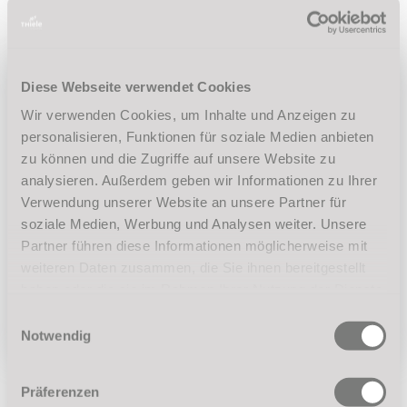
Slowfox Figurenkurs
Diese Webseite verwendet Cookies
Wir verwenden Cookies, um Inhalte und Anzeigen zu
Einstiegstermin:
Lehrer:
personalisieren, Funktionen für soziale Medien anbieten
zu können und die Zugriffe auf unsere Website zu
Montag, 07.09.2026
Philipp Clemens
analysieren. Außerdem geben wir Informationen zu Ihrer
21:10 Uhr bis 22:00 Uhr
Sarah Schmitz
Verwendung unserer Website an unsere Partner für
soziale Medien, Werbung und Analysen weiter. Unsere
Anmerkungen
Partner führen diese Informationen möglicherweise mit
weiteren Daten zusammen, die Sie ihnen bereitgestellt
Fortlaufender Kurs - Unterricht 14-tägig
haben oder die sie im Rahmen Ihrer Nutzung der Dienste
zur Anmeldung
gesammelt haben.
Einwilligungsauswahl
Notwendig
Sie haben Fragen oder benötigen weitere
Präferenzen