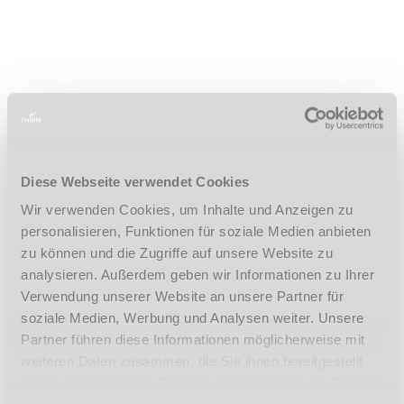
MEHR ERFAHREN
Unsere Tanzschul-App -
Diese Webseite verwendet Cookies
Wir verwenden Cookies, um Inhalte und Anzeigen zu
"Thiele Community"
personalisieren, Funktionen für soziale Medien anbieten
zu können und die Zugriffe auf unsere Website zu
Mein Profil
analysieren. Außerdem geben wir Informationen zu Ihrer
Verwendung unserer Website an unsere Partner für
Verwalte deine Daten, ändere dein Profilbild und
soziale Medien, Werbung und Analysen weiter. Unsere
behalte jederzeit den Überblick über deine
Partner führen diese Informationen möglicherweise mit
Mitgliedschaft.
weiteren Daten zusammen, die Sie ihnen bereitgestellt
haben oder die sie im Rahmen Ihrer Nutzung der Dienste