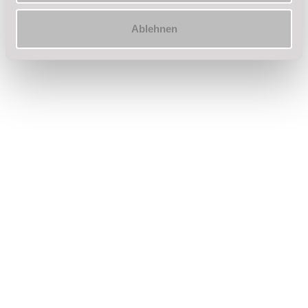
Wochen.
Ablehnen
Getränkebestellung
Bestelle deine Getränke bequem über die App.
Du kannst den Zeitpunkt frei wählen und direkt
bezahlen oder dein vorab aufgeladenes
Guthaben nutzen.
Videoportal (kostenpflichtig zubuchbar)
Alle Figuren aus deinem Level werden
stundengenau nach deiner Teilnahme