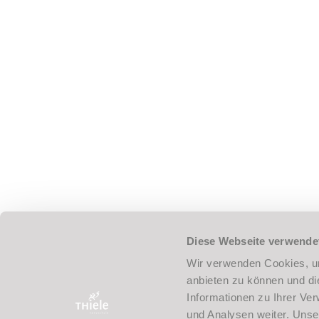
Vertrag widerrufen
NEWSLETTER
UMBAU DER TANZSCHULE:
Hier klicken!
© 2026 Tanzschule Thiele
Diese Webseite verwende
Wir verwenden Cookies, um
TANZSCHULE THIELE
anbieten zu können und di
02304 14555
Informationen zu Ihrer Ve
info@tanzschule-thiele.de
und Analysen weiter. Unse