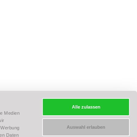
R/APP
Impressum
|
Datenschutz
|
AGB
Alle zulassen
le Medien
ir
Auswahl erlauben
, Werbung
ren Daten