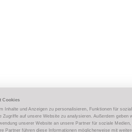
DanceFit
Slowfox
KUNDENCENTE
Privatunterricht
Senioren/Erlebnistanz
EVENTS
Veranstaltungen
Ihre Feier bei Thiele
KUNDENCENTER
Thiele Community App
t Cookies
 Inhalte und Anzeigen zu personalisieren, Funktionen für sozia
e Zugriffe auf unsere Website zu analysieren. Außerdem geben w
rwendung unserer Website an unsere Partner für soziale Medien
re Partner führen diese Informationen möglicherweise mit weite