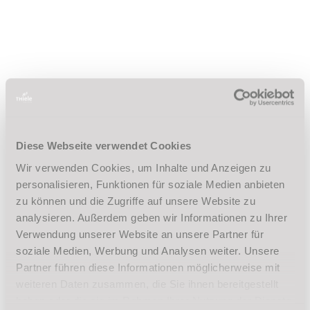
Ob Ihr Euch allein, zu zweit oder mit
der ganzen Clique anmeldet, das spielt
keine Rolle. In unseren Grundkursen
wechselt ihr regelmäßig die
Tanzpartner/innen. So wird es nicht
langweilig und ihr lernt immer wieder
neue Leute kennen. Einzige
Diese Webseite verwendet Cookies
Voraussetzung für eine Anmeldung: Ihr
Wir verwenden Cookies, um Inhalte und Anzeigen zu
seid mindestens 14 Jahre alt.
personalisieren, Funktionen für soziale Medien anbieten
zu können und die Zugriffe auf unsere Website zu
analysieren. Außerdem geben wir Informationen zu Ihrer
Verwendung unserer Website an unsere Partner für
Von Wiener Walzer bis Discofox
soziale Medien, Werbung und Analysen weiter. Unsere
Wir zeigen euch nicht nur Tanzklassiker
Partner führen diese Informationen möglicherweise mit
wie Wiener Walzer, Foxtrott oder Jive,
weiteren Daten zusammen, die Sie ihnen bereitgestellt
haben oder die sie im Rahmen Ihrer Nutzung der Dienste
sondern auch moderne Trendtänze