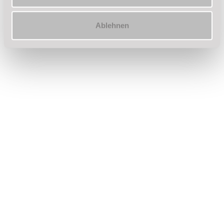
laden wir euch regelmäßig zu coolen
Themenpartys ein.
Ablehnen
weitere Informationen zur
Tanzschule Thiele
ADTV – TANZSCHULE THIELE
Im Bohlgarten 6
58239 Schwerte
02304 14555
info@tanzschule-thiele.de
Unsere Öffnungszeiten:
Mo – Fr: 10 – 22 Uhr
So: 13 – 21 Uhr
Vertrag kündigen
Vertrag widerrufen