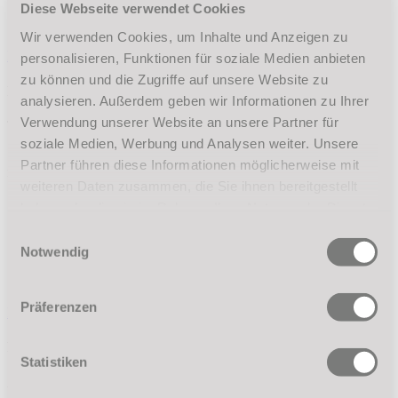
Diese Webseite verwendet Cookies
Profil, Getränkebestellung etc.)
Erstlaufzeit: 3 Monate, danach monatlich kündbar
Wir verwenden Cookies, um Inhalte und Anzeigen zu
Kursauswahl weiter unten
personalisieren, Funktionen für soziale Medien anbieten
zu können und die Zugriffe auf unsere Website zu
FLEX+ (3 Kurse oder mehr pro Woche)
analysieren. Außerdem geben wir Informationen zu Ihrer
Verwendung unserer Website an unsere Partner für
Tanzfitness
soziale Medien, Werbung und Analysen weiter. Unsere
58
EUR
Partner führen diese Informationen möglicherweise mit
monatlicher Beitrag
weiteren Daten zusammen, die Sie ihnen bereitgestellt
Alle Tanzfitnesskurse - Tanzen so oft du möchtest
haben oder die sie im Rahmen Ihrer Nutzung der Dienste
Alle Termine flexibel wählbar
gesammelt haben.
Einwilligungsauswahl
Alle Tanzfitnesskurse frei kombinierbar
App-Zugang (Vorab-Check-In, Stundenpläne, persönliches
Notwendig
Profil, Getränkebestellung etc.)
Erstlaufzeit: 3 Monate, danach monatlich kündbar
Präferenzen
Kursauswahl weiter unten
PREMIUM
Statistiken
ALLE TANZBEREICHE - UNBEGRENZT TANZEN (Paartanz