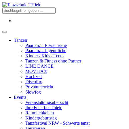
Tanzen
Paartanz - Erwachsene
Paartanz - Jugendliche
Kinder / Kids / Teens
Tanzen & Fitness ohne Partner
LINE DANCE
MOVITA®
Hochzeit
Discofox
Privatunterricht
Slowfox
Events
Veranstaltungsübersicht
Ihre Feier bei Thiele
Räumlichkeiten
Kindergeburtstag
Tanzfestival NRW - Schwerte tanzt
Tanzreisen