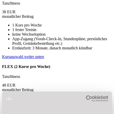
Tanzfitness
38
EUR
monatlicher Beitrag
1 Kurs pro Woche
1 fester Termin
keine Wechseloption
App-Zugang (Vorab-Check-In, Stundenpläne, persönliches
Profil, Getränkebestellung etc.)
Erstlaufzeit: 3 Monate, danach monatlich kündbar
Kursauswahl weiter unten
FLEX (2 Kurse pro Woche)
Tanzfitness
48
EUR
monatlicher Beitrag
2 Kurse pro Woche
2 Termine flexibel wählbar pro Woche
Alle Tanzfitnesskurse frei kombinierbar
App-Zugang (Vorab-Check-In, Stundenpläne, persönliches