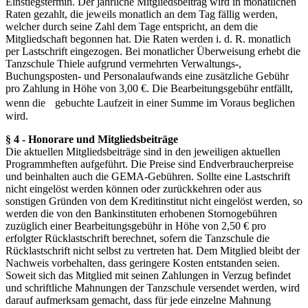
Einstiegstermin. Der jährliche Mitgliedsbeitrag wird in monatlichen
Raten gezahlt, die jeweils monatlich an dem Tag fällig werden,
welcher durch seine Zahl dem Tage entspricht, an dem die
Mitgliedschaft begonnen hat. Die Raten werden i. d. R. monatlich
per Lastschrift eingezogen. Bei monatlicher Überweisung erhebt die
Tanzschule Thiele aufgrund vermehrten Verwaltungs-,
Buchungsposten- und Personalaufwands eine zusätzliche Gebühr
pro Zahlung in Höhe von 3,00 €. Die Bearbeitungsgebühr entfällt,
wenn die gebuchte Laufzeit in einer Summe im Voraus beglichen
wird.
§ 4 - Honorare und Mitgliedsbeiträge
Die aktuellen Mitgliedsbeiträge sind in den jeweiligen aktuellen
Programmheften aufgeführt. Die Preise sind Endverbraucherpreise
und beinhalten auch die GEMA-Gebühren. Sollte eine Lastschrift
nicht eingelöst werden können oder zurückkehren oder aus
sonstigen Gründen von dem Kreditinstitut nicht eingelöst werden, so
werden die von den Bankinstituten erhobenen Stornogebühren
zuzüglich einer Bearbeitungsgebühr in Höhe von 2,50 € pro
erfolgter Rücklastschrift berechnet, sofern die Tanzschule die
Rücklastschrift nicht selbst zu vertreten hat. Dem Mitglied bleibt der
Nachweis vorbehalten, dass geringere Kosten entstanden seien.
Soweit sich das Mitglied mit seinen Zahlungen in Verzug befindet
und schriftliche Mahnungen der Tanzschule versendet werden, wird
darauf aufmerksam gemacht, dass für jede einzelne Mahnung