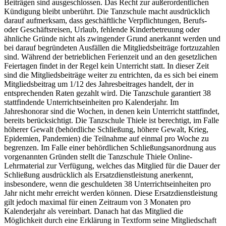
Beiträgen sind ausgeschlossen. Das Recht zur außerordentlichen
Kündigung bleibt unberührt. Die Tanzschule macht ausdrücklich
darauf aufmerksam, dass geschäftliche Verpflichtungen, Berufs-
oder Geschäftsreisen, Urlaub, fehlende Kinderbetreuung oder
ähnliche Gründe nicht als zwingender Grund anerkannt werden und
bei darauf begründeten Ausfällen die Mitgliedsbeiträge fortzuzahlen
sind. Während der betrieblichen Ferienzeit und an den gesetzlichen
Feiertagen findet in der Regel kein Unterricht statt. In dieser Zeit
sind die Mitgliedsbeiträge weiter zu entrichten, da es sich bei einem
Mitgliedsbeitrag um 1/12 des Jahresbeitrages handelt, der in
entsprechenden Raten gezahlt wird. Die Tanzschule garantiert 38
stattfindende Unterrichtseinheiten pro Kalenderjahr. Im
Jahreshonorar sind die Wochen, in denen kein Unterricht stattfindet,
bereits berücksichtigt. Die Tanzschule Thiele ist berechtigt, im Falle
höherer Gewalt (behördliche Schließung, höhere Gewalt, Krieg,
Epidemien, Pandemien) die Teilnahme auf einmal pro Woche zu
begrenzen. Im Falle einer behördlichen Schließungsanordnung aus
vorgenannten Gründen stellt die Tanzschule Thiele Online-
Lehrmaterial zur Verfügung, welches das Mitglied für die Dauer der
Schließung ausdrücklich als Ersatzdienstleistung anerkennt,
insbesondere, wenn die geschuldeten 38 Unterrichtseinheiten pro
Jahr nicht mehr erreicht werden können. Diese Ersatzdienstleistung
gilt jedoch maximal für einen Zeitraum von 3 Monaten pro
Kalenderjahr als vereinbart. Danach hat das Mitglied die
Möglichkeit durch eine Erklärung in Textform seine Mitgliedschaft