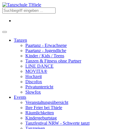
Tanzen
Paartanz - Erwachsene
Paartanz - Jugendliche
Kinder / Kids / Teens
Tanzen & Fitness ohne Partner
LINE DANCE
MOVITA®
Hochzeit
Discofox
Privatunterricht
Slowfox
Events
Veranstaltungsübersicht
Ihre Feier bei Thiele
Räumlichkeiten
Kindergeburtstag
Tanzfestival NRW - Schwerte tanzt
Tanzreisen