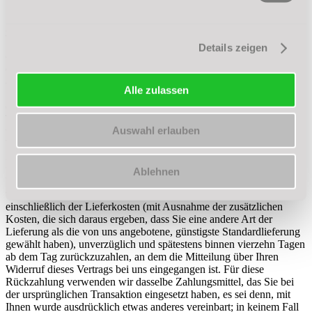
§ 8 - Widerrufsrecht bei außerhalb von Geschäftsräumen
geschlossenen Verträgen und bei Fernabsatzverträgen
Sie haben das Recht, binnen 14 Tagen ohne Angabe von Gründen
Details zeigen
diesen Vertrag zu widerrufen. Die Widerrufsfrist beträgt 14 Tage ab
dem Tag des Vertragsabschlusses. Um Ihr Widerrufsrecht
auszuüben, müssen Sie uns, Tanzschule Thiele, Im Bohlgarten 6,
Alle zulassen
58239 Schwerte, E-Mail: info@tanzschule-thiele.de, mittels einer
eindeutigen Erklärung (z.B. ein mit der Post versandter Brief,
Telefax oder E-Mail) über Ihren Entschluss, diesen Vertrag zu
Auswahl erlauben
widerrufen, informieren. Sie können das beigefügte Muster-
Widerrufsformular verwenden, was jedoch nicht vorgeschrieben ist.
Zur Wahrung der Widerrufsfrist reicht es aus, dass Sie die Mitteilung
über die Ausübung des Widerrufsrechts vor Ablauf der
Ablehnen
Widerrufsfrist absenden. Wenn Sie diesen Vertrag widerrufen, haben
wir Ihnen alle Zahlungen, die wir von Ihnen erhalten haben,
einschließlich der Lieferkosten (mit Ausnahme der zusätzlichen
Kosten, die sich daraus ergeben, dass Sie eine andere Art der
Lieferung als die von uns angebotene, günstigste Standardlieferung
gewählt haben), unverzüglich und spätestens binnen vierzehn Tagen
ab dem Tag zurückzuzahlen, an dem die Mitteilung über Ihren
Widerruf dieses Vertrags bei uns eingegangen ist. Für diese
Rückzahlung verwenden wir dasselbe Zahlungsmittel, das Sie bei
der ursprünglichen Transaktion eingesetzt haben, es sei denn, mit
Ihnen wurde ausdrücklich etwas anderes vereinbart; in keinem Fall