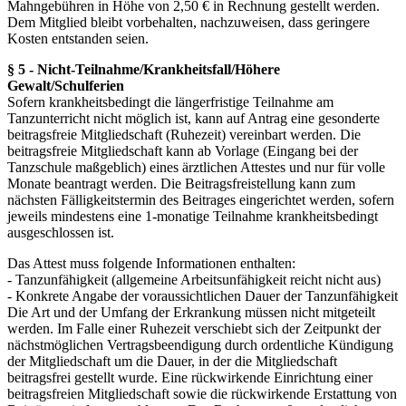
Mahngebühren in Höhe von 2,50 € in Rechnung gestellt werden.
Dem Mitglied bleibt vorbehalten, nachzuweisen, dass geringere
Kosten entstanden seien.
§ 5 - Nicht-Teilnahme/Krankheitsfall/Höhere
Gewalt/Schulferien
Sofern krankheitsbedingt die längerfristige Teilnahme am
Tanzunterricht nicht möglich ist, kann auf Antrag eine gesonderte
beitragsfreie Mitgliedschaft (Ruhezeit) vereinbart werden. Die
beitragsfreie Mitgliedschaft kann ab Vorlage (Eingang bei der
Tanzschule maßgeblich) eines ärztlichen Attestes und nur für volle
Monate beantragt werden. Die Beitragsfreistellung kann zum
nächsten Fälligkeitstermin des Beitrages eingerichtet werden, sofern
jeweils mindestens eine 1-monatige Teilnahme krankheitsbedingt
ausgeschlossen ist.
Das Attest muss folgende Informationen enthalten:
- Tanzunfähigkeit (allgemeine Arbeitsunfähigkeit reicht nicht aus)
- Konkrete Angabe der voraussichtlichen Dauer der Tanzunfähigkeit
Die Art und der Umfang der Erkrankung müssen nicht mitgeteilt
werden. Im Falle einer Ruhezeit verschiebt sich der Zeitpunkt der
nächstmöglichen Vertragsbeendigung durch ordentliche Kündigung
der Mitgliedschaft um die Dauer, in der die Mitgliedschaft
beitragsfrei gestellt wurde. Eine rückwirkende Einrichtung einer
beitragsfreien Mitgliedschaft sowie die rückwirkende Erstattung von