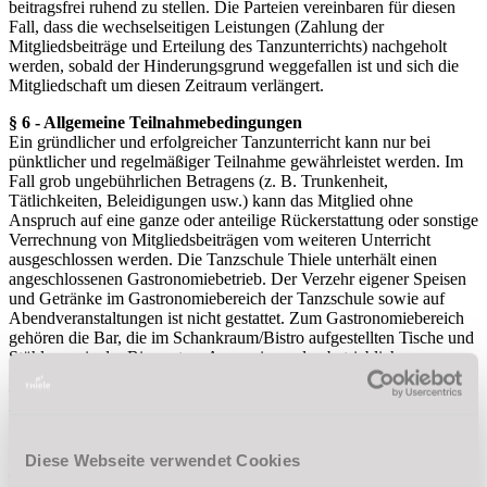
beitragsfrei ruhend zu stellen. Die Parteien vereinbaren für diesen
Fall, dass die wechselseitigen Leistungen (Zahlung der
Mitgliedsbeiträge und Erteilung des Tanzunterrichts) nachgeholt
werden, sobald der Hinderungsgrund weggefallen ist und sich die
Mitgliedschaft um diesen Zeitraum verlängert.
§ 6 - Allgemeine Teilnahmebedingungen
Ein gründlicher und erfolgreicher Tanzunterricht kann nur bei
pünktlicher und regelmäßiger Teilnahme gewährleistet werden. Im
Fall grob ungebührlichen Betragens (z. B. Trunkenheit,
Tätlichkeiten, Beleidigungen usw.) kann das Mitglied ohne
Anspruch auf eine ganze oder anteilige Rückerstattung oder sonstige
Verrechnung von Mitgliedsbeiträgen vom weiteren Unterricht
ausgeschlossen werden. Die Tanzschule Thiele unterhält einen
angeschlossenen Gastronomiebetrieb. Der Verzehr eigener Speisen
und Getränke im Gastronomiebereich der Tanzschule sowie auf
Abendveranstaltungen ist nicht gestattet. Zum Gastronomiebereich
gehören die Bar, die im Schankraum/Bistro aufgestellten Tische und
Stühle sowie der Biergarten. Aus zwingenden betrieblichen
Gründen (z. B. zu geringe Teilnehmendenzahl, Erkrankung von
Tanzlehrenden, höhere Gewalt usw.) können Tanzkurse oder
Tanzclubs zusammengelegt, abgebrochen oder auf andere
Wochentage oder Uhrzeiten verlegt werden. Die Voraussetzungen
für einen ordentlich geleisteten Unterricht gelten auch dann als
Diese Webseite verwendet Cookies
erfüllt, wenn die Lehrperson oder der Saal gewechselt werden muss